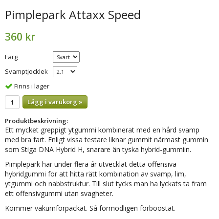
Pimplepark Attaxx Speed
360 kr
Färg
Svamptjocklek
Finns i lager
Lägg i varukorg »
Produktbeskrivning:
Ett mycket greppigt ytgummi kombinerat med en hård svamp
med bra fart. Enligt vissa testare liknar gummit närmast gummin
som Stiga DNA Hybrid H, snarare än tyska hybrid-gummiin.
Pimplepark har under flera år utvecklat detta offensiva
hybridgummi för att hitta rätt kombination av svamp, lim,
ytgummi och nabbstruktur. Till slut tycks man ha lyckats ta fram
ett offensivgummi utan svagheter.
Kommer vakumförpackat. Så förmodligen förboostat.