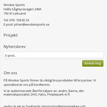
Wookie Sports
Hälla Sågmyravägen 249A
793 91 Leksand
Tel: 070- 158 65 33
E-post:
johan@wookiesports.se
Prisjakt
Nyhetsbrev
Anmäl mig
Om oss
På Wookie Sports finner du riktigt bra produkter till bra priser.
Vi
specialiserar oss på bordtennis.
Vi är auktoriserade återförsäljare av: andro, Barna, der-
materialspezialist, DHS, Falco, Pimplepark m fl.
andro är ett av Tysklands största bordtennismärken och