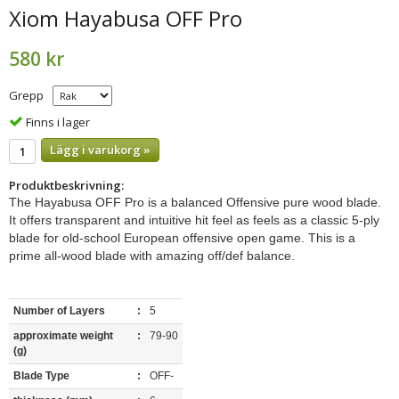
Xiom Hayabusa OFF Pro
580 kr
Grepp
Finns i lager
Lägg i varukorg »
Produktbeskrivning:
The Hayabusa OFF Pro is a balanced Offensive pure wood blade.
It offers transparent and intuitive hit feel as feels as a classic 5-ply
blade for old-school European offensive open game. This is a
prime all-wood blade with amazing off/def balance.
Number of Layers
:
5
approximate weight
:
79-90
(g)
Blade Type
:
OFF-