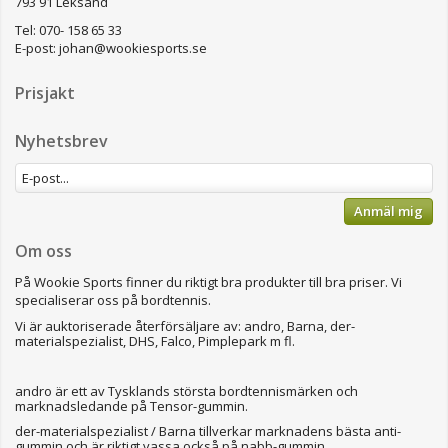
793 91 Leksand
Tel: 070- 158 65 33
E-post:
johan@wookiesports.se
Prisjakt
Nyhetsbrev
Anmäl mig
Om oss
På Wookie Sports finner du riktigt bra produkter till bra priser.
Vi
specialiserar oss på bordtennis.
Vi är auktoriserade återförsäljare av: andro, Barna, der-
materialspezialist, DHS, Falco, Pimplepark m fl.
andro är ett av Tysklands största bordtennismärken och
marknadsledande på Tensor-gummin.
der-materialspezialist / Barna tillverkar marknadens bästa anti-
gummin och är riktigt vassa också på nabb-gummin.