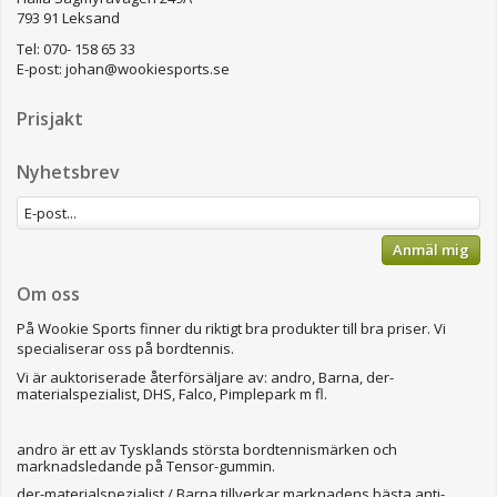
793 91 Leksand
Tel: 070- 158 65 33
E-post:
johan@wookiesports.se
Prisjakt
Nyhetsbrev
Anmäl mig
Om oss
På Wookie Sports finner du riktigt bra produkter till bra priser.
Vi
specialiserar oss på bordtennis.
Vi är auktoriserade återförsäljare av: andro, Barna, der-
materialspezialist, DHS, Falco, Pimplepark m fl.
andro är ett av Tysklands största bordtennismärken och
marknadsledande på Tensor-gummin.
der-materialspezialist / Barna tillverkar marknadens bästa anti-