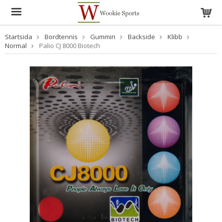
Startsida
Bordtennis
Gummin
Backside
Klibb
Normal
Palio CJ 8000 Biotech