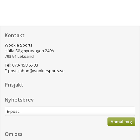
Kontakt
Wookie Sports
Hälla Sågmyravägen 249A
793 91 Leksand
Tel: 070- 158 65 33
E-post:
johan@wookiesports.se
Prisjakt
Nyhetsbrev
Anmäl mig
Om oss