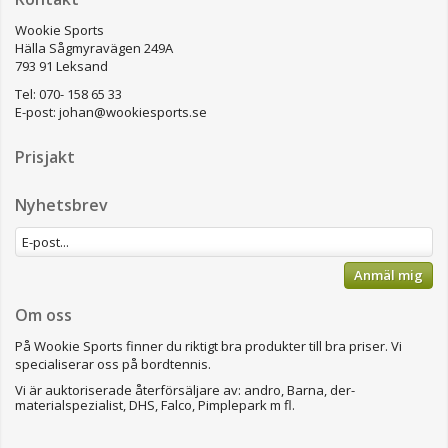
Wookie Sports
Hälla Sågmyravägen 249A
793 91 Leksand
Tel: 070- 158 65 33
E-post:
johan@wookiesports.se
Prisjakt
Nyhetsbrev
Anmäl mig
Om oss
På Wookie Sports finner du riktigt bra produkter till bra priser.
Vi
specialiserar oss på bordtennis.
Vi är auktoriserade återförsäljare av: andro, Barna, der-
materialspezialist, DHS, Falco, Pimplepark m fl.