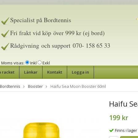
Specialist på Bordtennis
Fri frakt vid köp över 999 kr (ej bord)
Rådgivning och support 070- 158 65 33
Moms visas:
Inkl
Exkl
a racket
Länkar
Kontakt
Logga in
Bordtennis
Booster
Haifu Sea Moon Booster 60ml
Haifu S
199 kr
Finns i lager