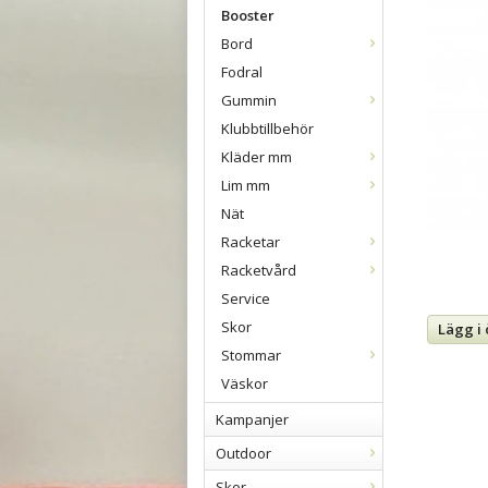
Booster
Bord
Fodral
Gummin
Klubbtillbehör
Kläder mm
Lim mm
Nät
Racketar
Racketvård
Service
Skor
Lägg i 
Stommar
Väskor
Kampanjer
Outdoor
Skor