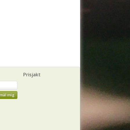
Prisjakt
mäl mig