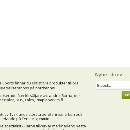
Nyhetsbrev
Sports finner du riktigt bra produkter till bra
specialiserar oss på bordtennis.
An
oriserade återförsäljare av: andro, Barna, der-
ezialist, DHS, Falco, Pimplepark m fl.
ett av Tysklands största bordtennismärken och
ledande på Tensor-gummin.
ialspezialist / Barna tillverkar marknadens bästa