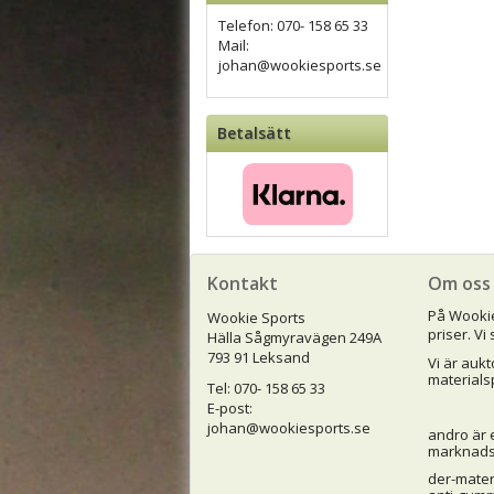
Telefon: 070- 158 65 33
Mail:
johan@wookiesports.se
Betalsätt
Kontakt
Om oss
På Wookie 
Wookie Sports
priser.
Vi 
Hälla Sågmyravägen 249A
793 91 Leksand
Vi är aukt
materialsp
Tel: 070- 158 65 33
E-post:
johan@wookiesports.se
andro är 
marknads
der-mater