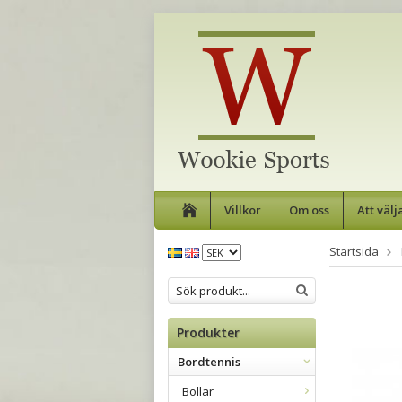
Villkor
Om oss
Att välj
Startsida
Produkter
Bordtennis
Bollar